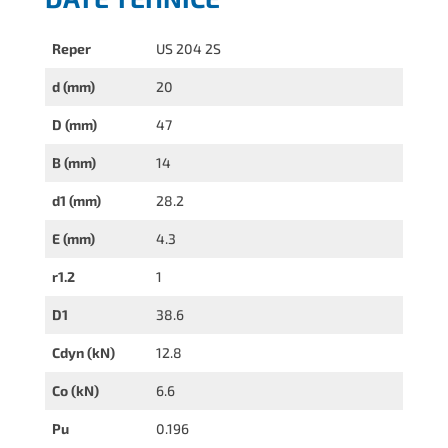
Reper
US 204 2S
d (mm)
20
D (mm)
47
B (mm)
14
d1 (mm)
28.2
E (mm)
4.3
r1.2
1
D1
38.6
Cdyn (kN)
12.8
Co (kN)
6.6
Pu
0.196